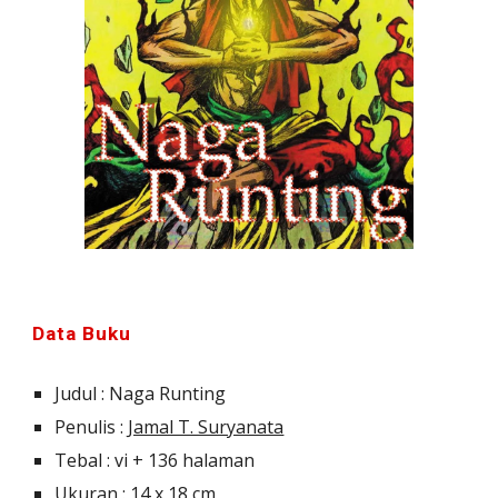
Data Buku
Judul : 
Naga Runting
Penulis : 
Jamal T. Suryanata
Tebal : 
vi + 136
 halaman
Ukuran : 14 x 
18
 cm