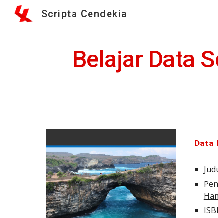
Scripta Cendekia
Sk
Belajar Data 
Data
Judu
Penu
Ham
ISB