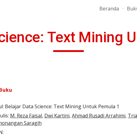
Beranda
Buk
ip to main content
Skip to navigat
Science: Text Mining 
 Buku
l: 
Belajar Data Science: Text Mining Untuk Pemula 1
lis: 
M. Reza Faisal
, 
Dwi Kartini
, 
Ahmad Rusadi Arrahimi
, 
Tria
onangan Saragih
N: 