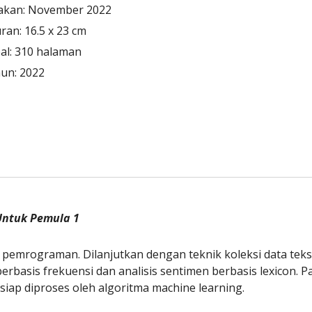
akan: 
November 2022
ran: 
16.5 x 23 cm
l: 
310 
halaman
un: 202
2
 Untuk Pemula 1
 pemrograman. Dilanjutkan dengan teknik koleksi data teks
rbasis frekuensi dan analisis sentimen berbasis lexicon. Pad
iap diproses oleh algoritma machine learning.